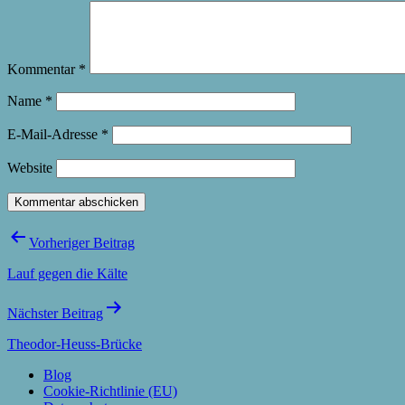
Kommentar
*
Name
*
E-Mail-Adresse
*
Website
Beitragsnavigation
Vorheriger Beitrag
Lauf gegen die Kälte
Nächster Beitrag
Theodor-Heuss-Brücke
Blog
Cookie-Richtlinie (EU)