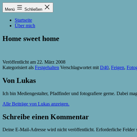
Zum
Lukas
Menü
Schließen
Inhalt
Zintel-
springen
Lumma
Startseite
Über mich
Home sweet home
Veröffentlicht am
22. März 2008
Kategorisiert als
Festgehalten
Verschlagwortet mit
D40
,
Feigen
,
Fotog
Von Lukas
Ich bin Mediengestalter, Pfadfinder und fotografiere gerne. Dabei m
Alle Beiträge von Lukas anzeigen.
Schreibe einen Kommentar
Deine E-Mail-Adresse wird nicht veröffentlicht.
Erforderliche Felder 