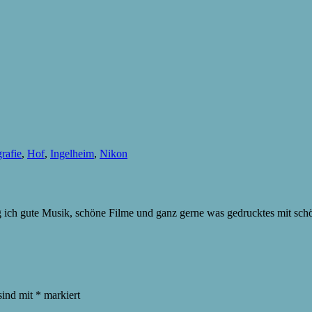
rafie
,
Hof
,
Ingelheim
,
Nikon
ag ich gute Musik, schöne Filme und ganz gerne was gedrucktes mit sc
sind mit
*
markiert