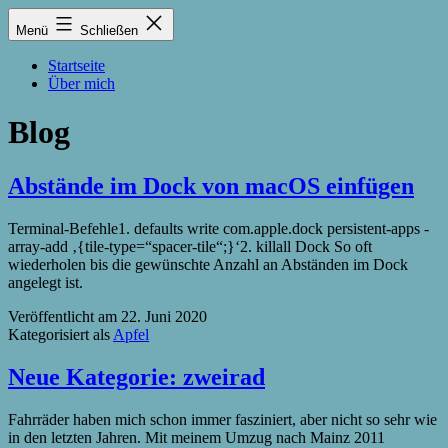
Zum
Lukas
Menü
Schließen
Inhalt
Zintel-
springen
Lumma
Startseite
Über mich
Blog
Abstände im Dock von macOS einfügen
Terminal-Befehle1. defaults write com.apple.dock persistent-apps -
array-add ‚{tile-type=“spacer-tile“;}‘2. killall Dock So oft
wiederholen bis die gewünschte Anzahl an Abständen im Dock
angelegt ist.
Veröffentlicht am
22. Juni 2020
Kategorisiert als
Apfel
Neue Kategorie: zweirad
Fahrräder haben mich schon immer fasziniert, aber nicht so sehr wie
in den letzten Jahren. Mit meinem Umzug nach Mainz 2011