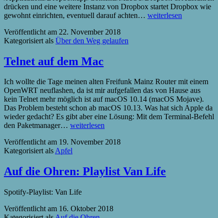
drücken und eine weitere Instanz von Dropbox startet Dropbox wie
Zwei
gewohnt einrichten, eventuell darauf achten…
weiterlesen
Dropbox-
Veröffentlicht am
22. November 2018
Accounts
Kategorisiert als
Über den Weg gelaufen
auf
dem
Mac
Telnet auf dem Mac
Ich wollte die Tage meinen alten Freifunk Mainz Router mit einem
OpenWRT neuflashen, da ist mir aufgefallen das von Hause aus
kein Telnet mehr möglich ist auf macOS 10.14 (macOS Mojave).
Das Problem besteht schon ab macOS 10.13. Was hat sich Apple da
wieder gedacht? Es gibt aber eine Lösung: Mit dem Terminal-Befehl
Telnet
den Paketmanager…
weiterlesen
auf
Veröffentlicht am
19. November 2018
dem
Kategorisiert als
Apfel
Mac
Auf die Ohren: Playlist Van Life
Spotify-Playlist: Van Life
Veröffentlicht am
16. Oktober 2018
Kategorisiert als
Auf die Ohren