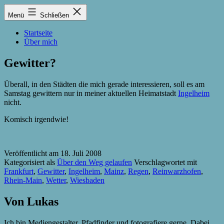
Zum
Lukas
Menü
Schließen
Inhalt
Zintel-
springen
Lumma
Startseite
Über mich
Gewitter?
Überall, in den Städten die mich gerade interessieren, soll es am
Samstag gewittern nur in meiner aktuellen Heimatstadt
Ingelheim
nicht.
Komisch irgendwie!
Veröffentlicht am
18. Juli 2008
Kategorisiert als
Über den Weg gelaufen
Verschlagwortet mit
Frankfurt
,
Gewitter
,
Ingelheim
,
Mainz
,
Regen
,
Reinwarzhofen
,
Rhein-Main
,
Wetter
,
Wiesbaden
Von Lukas
Ich bin Mediengestalter, Pfadfinder und fotografiere gerne. Dabei