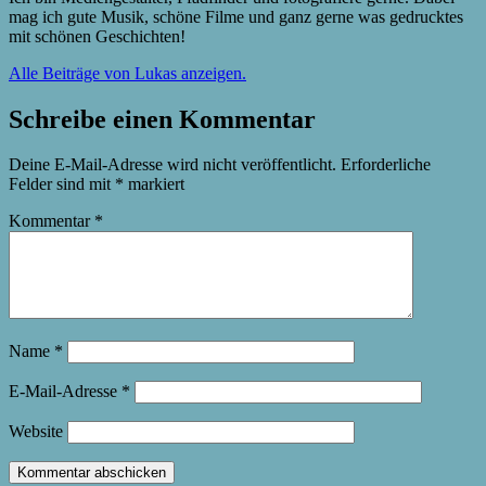
mag ich gute Musik, schöne Filme und ganz gerne was gedrucktes
mit schönen Geschichten!
Alle Beiträge von Lukas anzeigen.
Schreibe einen Kommentar
Deine E-Mail-Adresse wird nicht veröffentlicht.
Erforderliche
Felder sind mit
*
markiert
Kommentar
*
Name
*
E-Mail-Adresse
*
Website