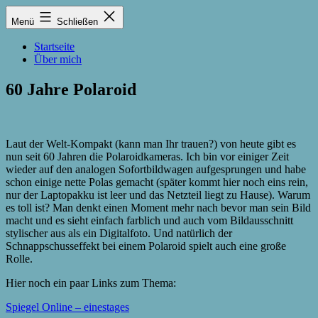
Zum
Lukas
Menü
Schließen
Inhalt
Zintel-
springen
Lumma
Startseite
Über mich
60 Jahre Polaroid
Laut der Welt-Kompakt (kann man Ihr trauen?) von heute gibt es
nun seit 60 Jahren die Polaroidkameras. Ich bin vor einiger Zeit
wieder auf den analogen Sofortbildwagen aufgesprungen und habe
schon einige nette Polas gemacht (später kommt hier noch eins rein,
nur der Laptopakku ist leer und das Netzteil liegt zu Hause). Warum
es toll ist? Man denkt einen Moment mehr nach bevor man sein Bild
macht und es sieht einfach farblich und auch vom Bildausschnitt
stylischer aus als ein Digitalfoto. Und natürlich der
Schnappschusseffekt bei einem Polaroid spielt auch eine große
Rolle.
Hier noch ein paar Links zum Thema:
Spiegel Online – einestages