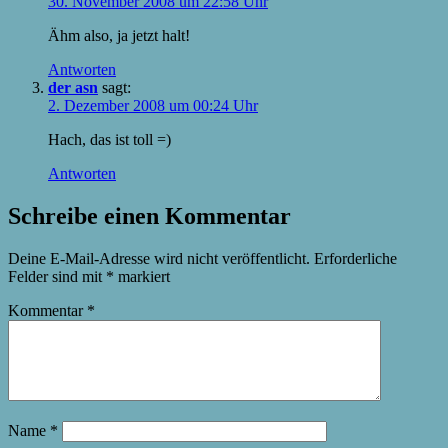
30. November 2008 um 22:58 Uhr
Ähm also, ja jetzt halt!
Antworten
der asn
sagt:
2. Dezember 2008 um 00:24 Uhr
Hach, das ist toll =)
Antworten
Schreibe einen Kommentar
Deine E-Mail-Adresse wird nicht veröffentlicht.
Erforderliche
Felder sind mit
*
markiert
Kommentar
*
Name
*