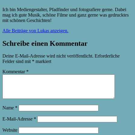
Ich bin Mediengestalter, Pfadfinder und fotografiere gerne. Dabei
mag ich gute Musik, schöne Filme und ganz gerne was gedrucktes
mit schönen Geschichten!
Alle Beiträge von Lukas anzeigen.
Schreibe einen Kommentar
Deine E-Mail-Adresse wird nicht veröffentlicht.
Erforderliche
Felder sind mit
*
markiert
Kommentar
*
Name
*
E-Mail-Adresse
*
Website