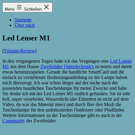
Zum
Lukas
Menü
Schließen
Inhalt
Zintel-
springen
Lumma
Startseite
Über mich
Led Lenser M1
[
Trigami-Review
]
In den vergangenen Tagen hatte ich das Vergnügen eine
Led Lenser
M1
aus dem Hause
Zweibrüder Optoelectronics
zu testen und damit
etwas herumzuspielen. Gerade die handliche SmartCard und die
einfach zu verstehende Bedienungsanleitung zu der Lampe haben
mich überzeugt. Ich war schon länger auf der suche nach der
passenden handlichen Taschenlampe für meine Zwecke und habe
Sie denke ich mit der Led Lenser M1 endlich gefunden. Sie ist sehr
hell, super verarbeitet, Wasserdicht (der Eimertest ist nicht auf dem
Video, da war das Material mies) und durch Ihre drei Modi die
Taschenlampe für den ambitionierten Outdoorer oder Pfadfinder.
Weitere Informationen zu der Taschenlampe gibt es auch in der
Community
der Zweibrüder.