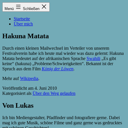
Zum
Lukas
Menü
Schließen
Inhalt
Zintel-
springen
Lumma
Startseite
Über mich
Hakuna Matata
Durch einen kleinen Mailwechsel im Verteiler von unserem
Festivalverein habe ich heute mal wieder was dazu gelernt: Hakuna
Matata bedeutet auf der afrikanischen Sprache
Swahili
„Es gibt
keine“ (hakuna) „Probleme/Schwierigkeiten“. Bekannt ist der
Spruch aus dem Film
König der Löwen
.
Mehr auf
Wikipedia
.
Veröffentlicht am
4. Juni 2010
Kategorisiert als
Über den Weg gelaufen
Von Lukas
Ich bin Mediengestalter, Pfadfinder und fotografiere gerne. Dabei
mag ich gute Musik, schöne Filme und ganz gerne was gedrucktes
mit schönen Geschichten!