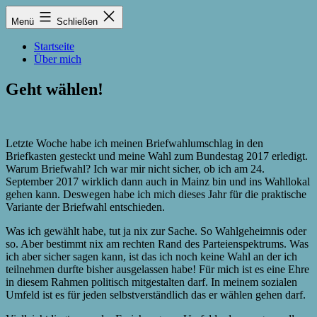
Zum
Lukas
Menü
Schließen
Inhalt
Zintel-
springen
Lumma
Startseite
Über mich
Geht wählen!
Letzte Woche habe ich meinen Briefwahlumschlag in den
Briefkasten gesteckt und meine Wahl zum Bundestag 2017 erledigt.
Warum Briefwahl? Ich war mir nicht sicher, ob ich am 24.
September 2017 wirklich dann auch in Mainz bin und ins Wahllokal
gehen kann. Deswegen habe ich mich dieses Jahr für die praktische
Variante der Briefwahl entschieden.
Was ich gewählt habe, tut ja nix zur Sache. So Wahlgeheimnis oder
so. Aber bestimmt nix am rechten Rand des Parteienspektrums. Was
ich aber sicher sagen kann, ist das ich noch keine Wahl an der ich
teilnehmen durfte bisher ausgelassen habe! Für mich ist es eine Ehre
in diesem Rahmen politisch mitgestalten darf. In meinem sozialen
Umfeld ist es für jeden selbstverständlich das er wählen gehen darf.