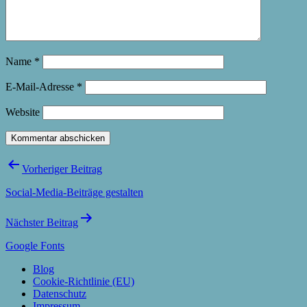
Name
*
E-Mail-Adresse
*
Website
Beitragsnavigation
Vorheriger Beitrag
Social-Media-Beiträge gestalten
Nächster Beitrag
Google Fonts
Blog
Cookie-Richtlinie (EU)
Datenschutz
Impressum