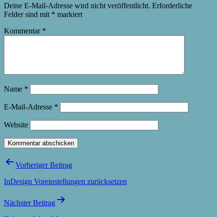
Deine E-Mail-Adresse wird nicht veröffentlicht.
Erforderliche
Felder sind mit
*
markiert
Kommentar
*
Name
*
E-Mail-Adresse
*
Website
Beitragsnavigation
Vorheriger Beitrag
InDesign Voreinstellungen zurücksetzen
Nächster Beitrag