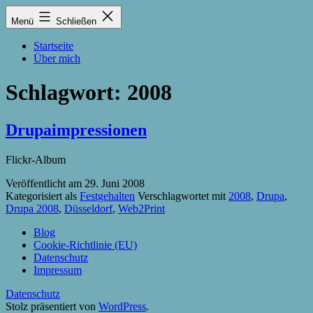
Zum
Lukas
Menü
Schließen
Inhalt
Zintel-
springen
Lumma
Startseite
Über mich
Schlagwort:
2008
Drupaimpressionen
Flickr-Album
Veröffentlicht am
29. Juni 2008
Kategorisiert als
Festgehalten
Verschlagwortet mit
2008
,
Drupa
,
Drupa 2008
,
Düsseldorf
,
Web2Print
Blog
Cookie-Richtlinie (EU)
Datenschutz
Impressum
Datenschutz
Stolz präsentiert von
WordPress
.