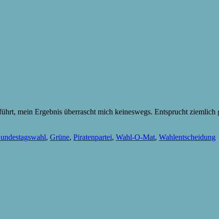
rt, mein Ergebnis überrascht mich keineswegs. Entsprucht ziemlich g
undestagswahl
,
Grüne
,
Piratenpartei
,
Wahl-O-Mat
,
Wahlentscheidung