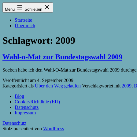
Zum
Lukas
Menü
Schließen
Inhalt
Zintel-
springen
Lumma
Startseite
Über mich
Schlagwort:
2009
Wahl-o-Mat zur Bundestagswahl 2009
Soeben habe ich den Wahl-O-Mat zur Bundestagswahl 2009 durchgefüh
Veröffentlicht am
4. September 2009
Kategorisiert als
Über den Weg gelaufen
Verschlagwortet mit
2009
,
B
Blog
Cookie-Richtlinie (EU)
Datenschutz
Impressum
Datenschutz
Stolz präsentiert von
WordPress
.