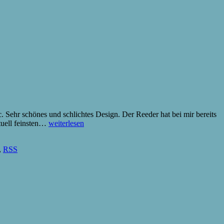
 Sehr schönes und schlichtes Design. Der Reeder hat bei mir bereits
Reeder
tuell feinsten…
weiterlesen
for
Mac
,
RSS