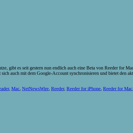
e, gibt es seit gestern nun endlich auch eine Beta von Reeder for Mac.
 sich auch mit dem Google-Account synchronisieren und bietet den ak
eader
,
Mac
,
NetNewsWire
,
Reeder
,
Reeder for iPhone
,
Reeder for Mac