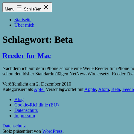
Zum
Lukas
Menü
Schließen
Inhalt
Zintel-
springen
Lumma
Startseite
Über mich
Schlagwort:
Beta
Reeder for Mac
Nachdem ich auf dem iPhone schone eine Weile Reeder für iPhone nutz
schon den bisher Standardmäßigen NetNewsWire ersetzt. Reeder lässt
Veröffentlicht am
2. Dezember 2010
Kategorisiert als
Apfel
Verschlagwortet mit
Apple
,
Atom
,
Beta
,
Feedr
Blog
Cookie-Richtlinie (EU)
Datenschutz
Impressum
Datenschutz
Stolz präsentiert von
WordPress
.