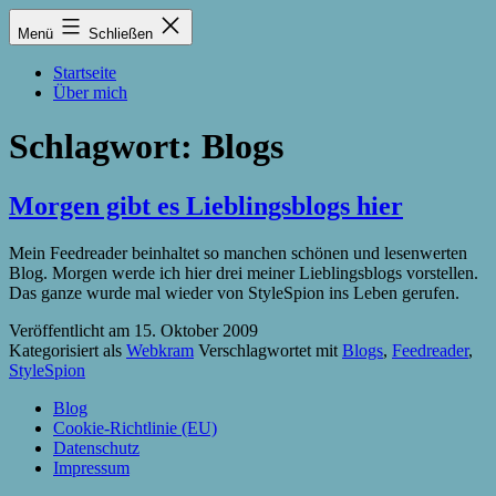
Zum
Lukas
Menü
Schließen
Inhalt
Zintel-
springen
Lumma
Startseite
Über mich
Schlagwort:
Blogs
Morgen gibt es Lieblingsblogs hier
Mein Feedreader beinhaltet so manchen schönen und lesenwerten
Blog. Morgen werde ich hier drei meiner Lieblingsblogs vorstellen.
Das ganze wurde mal wieder von StyleSpion ins Leben gerufen.
Veröffentlicht am
15. Oktober 2009
Kategorisiert als
Webkram
Verschlagwortet mit
Blogs
,
Feedreader
,
StyleSpion
Blog
Cookie-Richtlinie (EU)
Datenschutz
Impressum