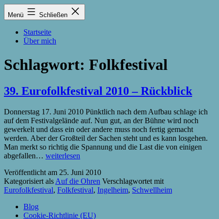
Zum
Lukas
Menü
Schließen
Inhalt
Zintel-
springen
Lumma
Startseite
Über mich
Schlagwort:
Folkfestival
39. Eurofolkfestival 2010 – Rückblick
Donnerstag 17. Juni 2010 Pünktlich nach dem Aufbau schlage ich
auf dem Festivalgelände auf. Nun gut, an der Bühne wird noch
gewerkelt und dass ein oder andere muss noch fertig gemacht
werden. Aber der Großteil der Sachen steht und es kann losgehen.
Man merkt so richtig die Spannung und die Last die von einigen
39.
abgefallen…
weiterlesen
Eurofolkfestival
Veröffentlicht am
25. Juni 2010
2010
Kategorisiert als
Auf die Ohren
Verschlagwortet mit
–
Eurofolkfestival
,
Folkfestival
,
Ingelheim
,
Schwellheim
Rückblick
Blog
Cookie-Richtlinie (EU)