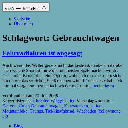
Zum
Lukas
Menü
Schließen
Inhalt
Zintel-
springen
Lumma
Startseite
Über mich
Schlagwort:
Gebrauchtwagen
Fahrradfahren ist angesagt
Auch wenn das Wetter gerade nicht das beste ist, denke ich darüber
nach welche Sportart mir wohl am meisten Spaß machen würde.
Das laufen ist natürlich eine Option, wobei ich mir aber nicht sicher
bin ob mir das so richtig Spaß machen wird. Für das erste habe ich
Fahrradfahren
mir mal vorgenommen einfach wieder mehr mit…
weiterlesen
ist
Veröffentlicht am
20. Juli 2008
angesagt
Kategorisiert als
Über den Weg gelaufen
Verschlagwortet mit
Canyon
,
Cube
,
Gebrauchtwagen
,
Kurzstrecken
,
laufen
,
Mountainbike
,
Taunus
,
Trekkingfahrrad
,
Wiesbaden
,
Yellowstone
3.0
Blog