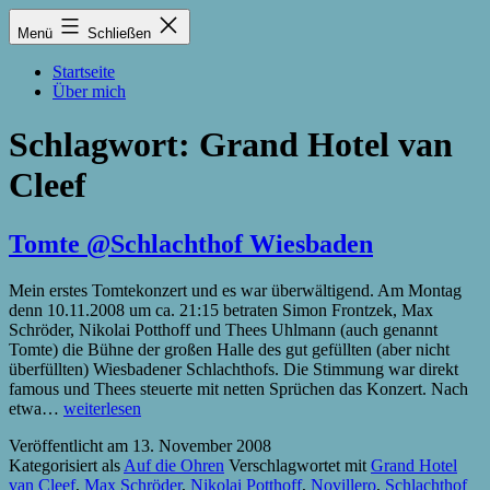
Zum
Lukas
Menü
Schließen
Inhalt
Zintel-
springen
Lumma
Startseite
Über mich
Schlagwort:
Grand Hotel van
Cleef
Tomte @Schlachthof Wiesbaden
Mein erstes Tomtekonzert und es war überwältigend. Am Montag
denn 10.11.2008 um ca. 21:15 betraten Simon Frontzek, Max
Schröder, Nikolai Potthoff und Thees Uhlmann (auch genannt
Tomte) die Bühne der großen Halle des gut gefüllten (aber nicht
überfüllten) Wiesbadener Schlachthofs. Die Stimmung war direkt
famous und Thees steuerte mit netten Sprüchen das Konzert. Nach
Tomte
etwa…
weiterlesen
@Schlachthof
Veröffentlicht am
13. November 2008
Wiesbaden
Kategorisiert als
Auf die Ohren
Verschlagwortet mit
Grand Hotel
van Cleef
,
Max Schröder
,
Nikolai Potthoff
,
Novillero
,
Schlachthof