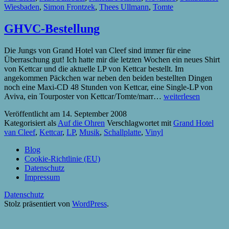
Wiesbaden
,
Simon Frontzek
,
Thees Ullmann
,
Tomte
GHVC-Bestellung
Die Jungs von Grand Hotel van Cleef sind immer für eine
Überraschung gut! Ich hatte mir die letzten Wochen ein neues Shirt
von Kettcar und die aktuelle LP von Kettcar bestellt. Im
angekommen Päckchen war neben den beiden bestellten Dingen
noch eine Maxi-CD 48 Stunden von Kettcar, eine Single-LP von
GHVC-
Aviva, ein Tourposter von Kettcar/Tomte/marr…
weiterlesen
Bestellung
Veröffentlicht am
14. September 2008
Kategorisiert als
Auf die Ohren
Verschlagwortet mit
Grand Hotel
van Cleef
,
Kettcar
,
LP
,
Musik
,
Schallplatte
,
Vinyl
Blog
Cookie-Richtlinie (EU)
Datenschutz
Impressum
Datenschutz
Stolz präsentiert von
WordPress
.