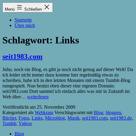
Zum
Lukas
Menü
Schließen
Inhalt
Zintel-
springen
Lumma
Startseite
Über mich
Schlagwort:
Links
seit1983.com
Juhu, noch ein Blog, es gibt ja noch nicht genug auf dieser Welt! Da
ich leider nicht immer dazu komme hier regelmäßig etwas zu
schreiben, habe ich in den letzten Monaten mit einem Tumblr-Blog
rumgespielt. Nun besitzt eben dieser eine eigenen Domain:
seit1983.com Dort sammel ich einfach alles was mir in Zukunft im
seit1983.com
Web über…
weiterlesen
Veröffentlicht am
25. November 2009
Kategorisiert als
Webkram
Verschlagwortet mit
Blog
,
bloggen
,
Bücher
,
Fotos
,
Links
,
Microblog
,
Musik
,
seit1983.com
,
seit1983.de
,
Tumblr
,
Videos
Blog