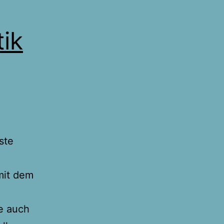
ik
ste
mit dem
e auch