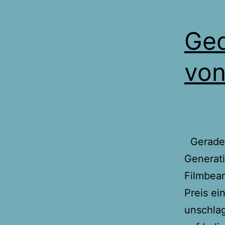
Ged
von
Gerade h
Generati
Filmbear
Preis ei
unschla