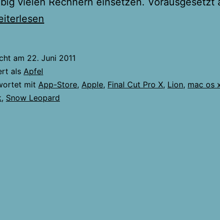
ebig vielen Rechnern einsetzen. Vorausgesetzt a
edanken
iterlesen
r
eispolitik
icht am
22. Juni 2011
on
ert als
Apfel
pple
wortet mit
App-Store
,
Apple
,
Final Cut Pro X
,
Lion
,
mac os 
k
,
Snow Leopard