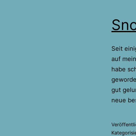
Sn
Seit ei
auf mein
habe sch
geworden
gut gelu
neue bes
Veröffentl
Kategorisi