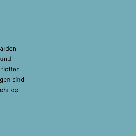
parden
 und
flotter
ngen sind
ehr der