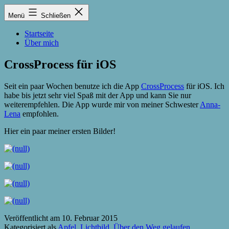
Zum
Lukas
Menü
Schließen
Inhalt
Zintel-
springen
Lumma
Startseite
Über mich
CrossProcess für iOS
Seit ein paar Wochen benutze ich die App
CrossProcess
für iOS. Ich
habe bis jetzt sehr viel Spaß mit der App und kann Sie nur
weiterempfehlen. Die App wurde mir von meiner Schwester
Anna-
Lena
empfohlen.
Hier ein paar meiner ersten Bilder!
Veröffentlicht am
10. Februar 2015
Kategorisiert als
Apfel
,
Lichtbild
,
Über den Weg gelaufen