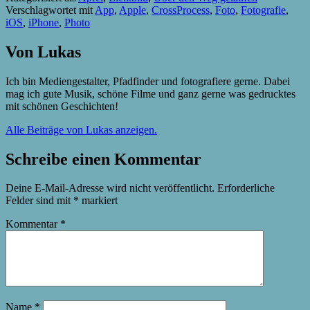
Verschlagwortet mit
App
,
Apple
,
CrossProcess
,
Foto
,
Fotografie
,
iOS
,
iPhone
,
Photo
Von Lukas
Ich bin Mediengestalter, Pfadfinder und fotografiere gerne. Dabei
mag ich gute Musik, schöne Filme und ganz gerne was gedrucktes
mit schönen Geschichten!
Alle Beiträge von Lukas anzeigen.
Schreibe einen Kommentar
Deine E-Mail-Adresse wird nicht veröffentlicht.
Erforderliche
Felder sind mit
*
markiert
Kommentar
*
Name
*