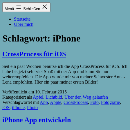
Zum
Lukas
Menü
Schließen
Inhalt
Zintel-
springen
Lumma
Startseite
Über mich
Schlagwort:
iPhone
CrossProcess für iOS
Seit ein paar Wochen benutze ich die App CrossProcess für iOS. Ich
habe bis jetzt sehr viel Spaß mit der App und kann Sie nur
weiterempfehlen. Die App wurde mir von meiner Schwester Anna-
Lena empfohlen. Hier ein paar meiner ersten Bilder!
Veröffentlicht am
10. Februar 2015
Kategorisiert als
Apfel
,
Lichtbild
,
Über den Weg gelaufen
Verschlagwortet mit
App
,
Apple
,
CrossProcess
,
Foto
,
Fotografie
,
iOS
,
iPhone
,
Photo
iPhone App entwickeln