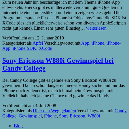
Zum neuen Jahr hin beschäftige ich mit dem Thema iPhone-App
entwickeln. Hierzu gibt es mittlerweile verdammt gute Quellen im
Internet die einen unterstützen und einem zeigen wie es geht. Die
Programmiersprache für das iPhone ist Objective-C und die SDK ist
XCode (das ich glücklicherweise schon von diversen AppleScripten
iPhone
recht gut kenne). Einen sehr guten Einstieg…
weiterlesen
App
Veröffentlicht am
12. Januar 2010
entwickeln
Kategorisiert als
Apfel
Verschlagwortet mit
App
,
iPhone
,
iPhone-
App
,
iPhone-SDK
,
XCode
Sony Ericsson W880i Gewinnspiel bei
Candy College
Bei Candy College gibt es gerade ein Sony Ericsson W880i zu
gewinnen! Da ich schon länger ein neues Handy suche und mir das
iPhone noch zu teuer ist, mach ich mal beim Gewinnspiel mit.
Vielleicht habe ich ja eine Chance und gewinne das Handy.
Veröffentlicht am
3. Juli 2008
Kategorisiert als
Über den Weg gelaufen
Verschlagwortet mit
Candy
College
,
Gewinnspiel
,
iPhone
,
Sony Ericsson
,
W880i
Blog