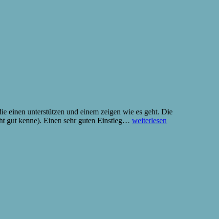
ie einen unterstützen und einem zeigen wie es geht. Die
iPhone
ht gut kenne). Einen sehr guten Einstieg…
weiterlesen
App
entwickeln