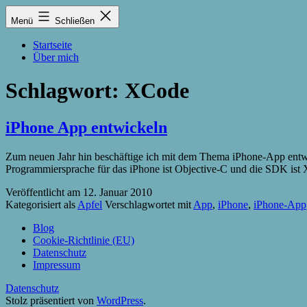
Zum
Lukas
Menü
Schließen
Inhalt
Zintel-
springen
Lumma
Startseite
Über mich
Schlagwort:
XCode
iPhone App entwickeln
Zum neuen Jahr hin beschäftige ich mit dem Thema iPhone-App entwick
Programmiersprache für das iPhone ist Objective-C und die SDK ist 
Veröffentlicht am
12. Januar 2010
Kategorisiert als
Apfel
Verschlagwortet mit
App
,
iPhone
,
iPhone-App
Blog
Cookie-Richtlinie (EU)
Datenschutz
Impressum
Datenschutz
Stolz präsentiert von
WordPress
.